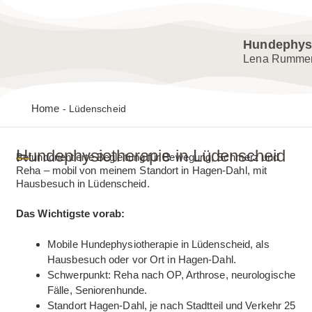
Zum Inhalt springen
Hundephysi
Lena Rummen
Home
-
Lüdenscheid
Hundephysiotherapie in Lüdenscheid
Befundorientierte Begleitung für Bewegung, Schmerz und
Reha – mobil von meinem Standort in Hagen-Dahl, mit
Hausbesuch in Lüdenscheid.
Das Wichtigste vorab:
Mobile Hundephysiotherapie in Lüdenscheid, als
Hausbesuch oder vor Ort in Hagen-Dahl.
Schwerpunkt: Reha nach OP, Arthrose, neurologische
Fälle, Seniorenhunde.
Standort Hagen-Dahl, je nach Stadtteil und Verkehr 25