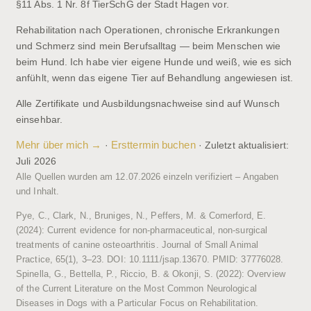
§11 Abs. 1 Nr. 8f TierSchG der Stadt Hagen vor.
Rehabilitation nach Operationen, chronische Erkrankungen
und Schmerz sind mein Berufsalltag — beim Menschen wie
beim Hund. Ich habe vier eigene Hunde und weiß, wie es sich
anfühlt, wenn das eigene Tier auf Behandlung angewiesen ist.
Alle Zertifikate und Ausbildungsnachweise sind auf Wunsch
einsehbar.
Mehr über mich →
Ersttermin buchen
·
· Zuletzt aktualisiert:
Juli 2026
Alle Quellen wurden am 12.07.2026 einzeln verifiziert – Angaben
und Inhalt.
Pye, C., Clark, N., Bruniges, N., Peffers, M. & Comerford, E.
(2024): Current evidence for non-pharmaceutical, non-surgical
treatments of canine osteoarthritis. Journal of Small Animal
Practice, 65(1), 3–23. DOI: 10.1111/jsap.13670. PMID: 37776028.
Spinella, G., Bettella, P., Riccio, B. & Okonji, S. (2022): Overview
of the Current Literature on the Most Common Neurological
Diseases in Dogs with a Particular Focus on Rehabilitation.