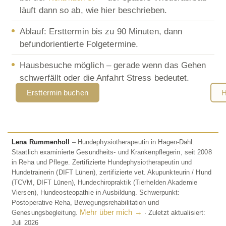
läuft dann so ab, wie hier beschrieben.
Ablauf: Ersttermin bis zu 90 Minuten, dann
befundorientierte Folgetermine.
Hausbesuche möglich – gerade wenn das Gehen
schwerfällt oder die Anfahrt Stress bedeutet.
Ersttermin buchen
H
Lena Rummenholl
– Hundephysiotherapeutin in Hagen-Dahl.
Staatlich examinierte Gesundheits- und Krankenpflegerin, seit 2008
in Reha und Pflege. Zertifizierte Hundephysiotherapeutin und
Hundetrainerin (DIFT Lünen), zertifizierte vet. Akupunkteurin / Hund
(TCVM, DIFT Lünen), Hundechiropraktik (Tierhelden Akademie
Viersen), Hundeosteopathie in Ausbildung. Schwerpunkt:
Postoperative Reha, Bewegungsrehabilitation und
Mehr über mich →
Genesungsbegleitung.
· Zuletzt aktualisiert:
Juli 2026