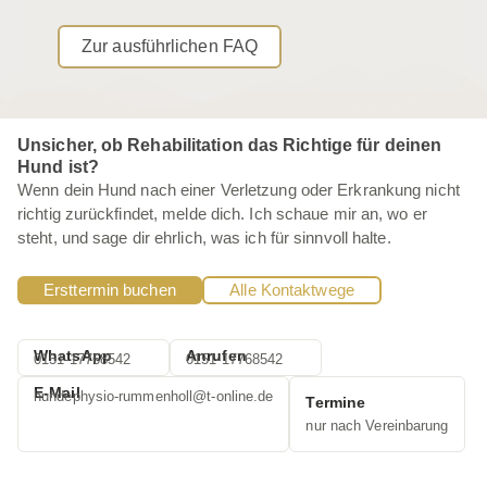
Zur ausführlichen FAQ
Unsicher, ob Rehabilitation das Richtige für deinen
Hund ist?
Wenn dein Hund nach einer Verletzung oder Erkrankung nicht
richtig zurückfindet, melde dich. Ich schaue mir an, wo er
steht, und sage dir ehrlich, was ich für sinnvoll halte.
Ersttermin buchen
Alle Kontaktwege
WhatsApp
Anrufen
0151-17768542
0151-17768542
E-Mail
hundephysio-rummenholl@t-online.de
Termine
nur nach Vereinbarung