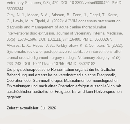
Veterinary Sciences, 9(8), 429. DOI: 10.3390/vetsci9080429. PMID:
36006344.
Olby, N. J., Moore, S. A., Brisson, B., Fenn, J., Flegel, T., Kortz,
G., Lewis, M. & Tipold, A. (2022): ACVIM consensus statement on
diagnosis and management of acute canine thoracolumbar
intervertebral disc extrusion. Journal of Veterinary Internal Medicine,
36(5), 1570–1596. DOI: 10.1111/jvim.16480. PMID: 35880267.
Alvarez, L. X., Repac, J. A., Kirkby Shaw, K. & Compton, N. (2022):
Systematic review of postoperative rehabilitation interventions after
cranial cruciate ligament surgery in dogs. Veterinary Surgery, 51(2),
233–243. DOI: 10.1111/vsu.13755. PMID: 35023182.
Die physiotherapeutische Rehabilitation ergänzt die tierärztliche
Behandlung und ersetzt keine veterinärmedizinische Diagnostik,
Operation oder Schmerztherapie. Maßnahmen bei neurologischen
Erkrankungen und nach einer Operation erfolgen ausschließlich mit
ausdrücklicher tierärztlicher Freigabe. Es wird kein Heilversprechen
gegeben.
Zuletzt aktualisiert: Juli 2026